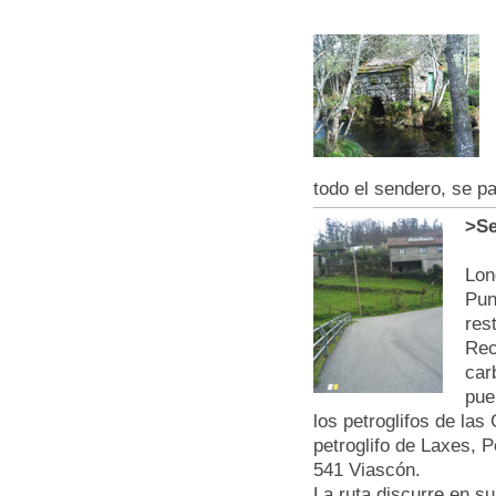
todo el sendero, se p
>Se
Lon
Pun
res
Rec
car
pue
los petroglifos de la
petroglifo de Laxes, P
541 Viascón.
La ruta discurre en su