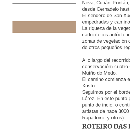
Nova, Cutián, Fontán,
desde Cernadelo hasta
El sendero de San Xu
empedradas y caminos
La riqueza de la vege
caducifolios autócton
zonas de vegetación d
de otros pequeños re
A lo largo del recorri
conservación) cuatro 
Muíño do Medo.
El camino comienza en
Xusto.
Seguimos por el borde 
Lérez. En este punto p
punto de incio, o cont
artistas de hace 3000
Rapadoiro, y otros)
ROTEIRO DAS