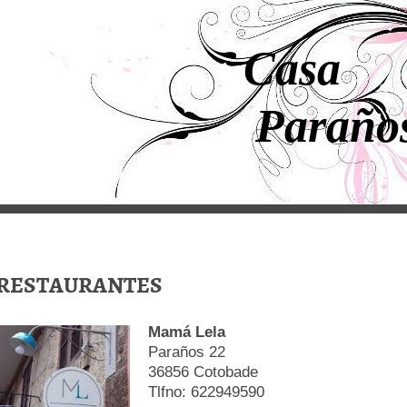
Casa
Paraño
RESTAURANTES
Mamá Lela
Paraños 22
36856 Cotobade
Tlfno: 622949590